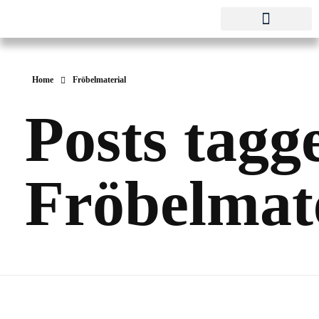
Pestalozzi-Fröbel-Verband e.V.
Fachverband für Kindheit und Bildung
Home
Fröbelmaterial
Posts tagg
Fröbelmat