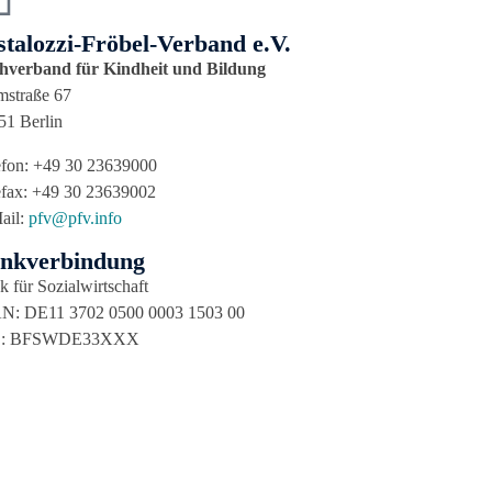
stalozzi-Fröbel-Verband e.V.
hverband für Kindheit und Bildung
mstraße 67
51 Berlin
efon: +49 30 23639000
efax: +49 30 23639002
ail:
pfv@pfv.info
nkverbindung
 für Sozialwirtschaft
N: DE11 3702 0500 0003 1503 00
C: BFSWDE33XXX