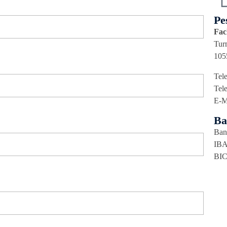
Pe
Fac
Tur
105
Tel
Tel
E-M
Ba
Bank
IBA
BI