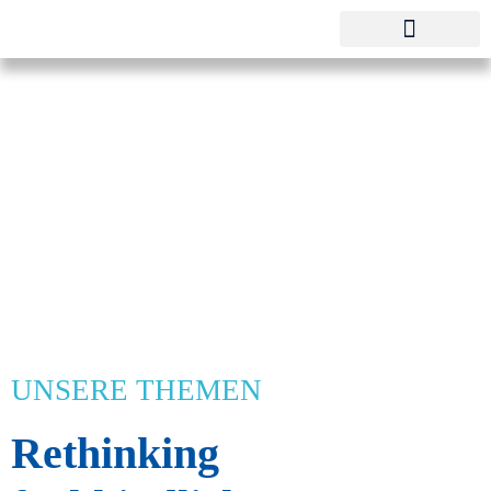
Pestalozzi-Fröbel-Verband e.V.
Fachverband für Kindheit und Bildung
UNSERE THEMEN
Rethinking