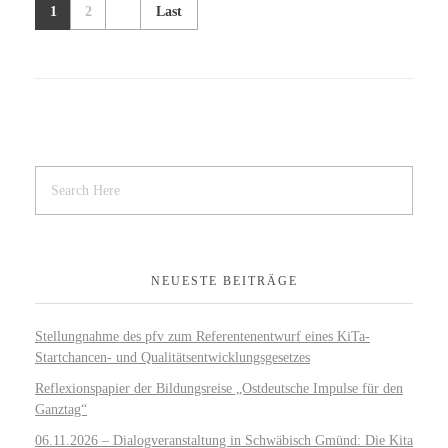
1
2
Last
NEUESTE BEITRÄGE
Stellungnahme des pfv zum Referentenentwurf eines KiTa-
Startchancen- und Qualitätsentwicklungsgesetzes
Reflexionspapier der Bildungsreise „Ostdeutsche Impulse für den
Ganztag“
06.11.2026 – Dialogveranstaltung in Schwäbisch Gmünd: Die Kita