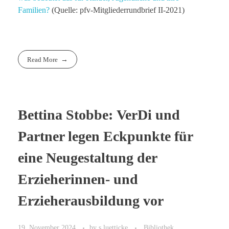
Familien?
(Quelle: pfv-Mitgliederrundbrief II-2021)
Read More
Bettina Stobbe: VerDi und
Partner legen Eckpunkte für
eine Neugestaltung der
Erzieherinnen- und
Erzieherausbildung vor
19. November 2024
by
s.luetticke
Bibliothek