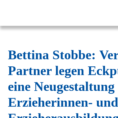
Pestalozzi-Fröbel-Verband e.V.
Fachverband für Kindheit und Bildung
Bettina Stobbe: Ve
Partner legen Eckp
eine Neugestaltung
Erzieherinnen- un