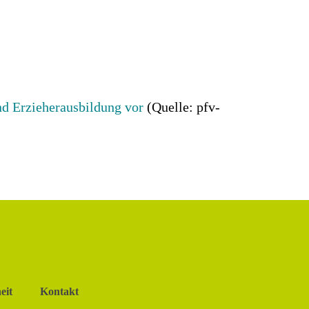
nd Erzieherausbildung vor
(Quelle: pfv-
eit
Kontakt