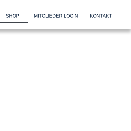
SHOP
MITGLIEDER LOGIN
KONTAKT
AGB / WIDERRUF
Pestalozzi-Fröbel-Verband e.V.
Allgemeine Geschäftsbedingungen