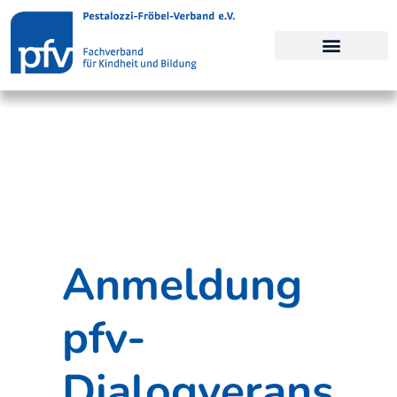
Pestalozzi-Fröbel-Verband e.V.
Fachverband für Kindheit und Bildung
Anmeldung
pfv-
Dialogverans