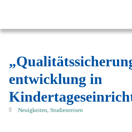
Pestalozzi-Fröbel-Verband e.V.
Fachverband für Kindheit und Bildung
„Qualitätssicherun
entwicklung in
Kindertageseinric
Neuigkeiten
,
Studienreisen