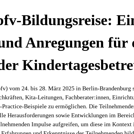
pfv-Bildungsreise: Ei
und Anregungen für d
der Kindertagesbetr
pfv) vom 24. bis 28. März 2025 in Berlin-Brandenburg 
achkräften, Kita-Leitungen, Fachberater:innen, Einrich
t-Practice-Beispiele zu ermöglichen. Die Teilnehmenden
lle Herausforderungen sowie Entwicklungen im Bereich
eilnehmenden Impulse aufgreifen, um diese im Kontext
 Erfahrungen und Erkenntnisse der Teilnehmenden bild