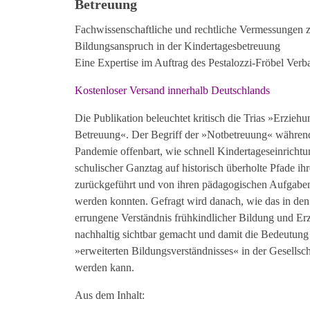
Betreuung
Fachwissenschaftliche und rechtliche Vermessungen
Bildungsanspruch in der Kindertagesbetreuung
Eine Expertise im Auftrag des Pestalozzi-Fröbel Verb
Kostenloser Versand innerhalb Deutschlands
Die Publikation beleuchtet kritisch die Trias »Erzieh
Betreuung«. Der Begriff der »Notbetreuung« währen
Pandemie offenbart, wie schnell Kindertageseinricht
schulischer Ganztag auf historisch überholte Pfade ih
zurück­geführt und von ihren pädagogischen Aufgabe
werden konnten. Gefragt wird danach, wie das in den 
errungene Verständnis frühkindlicher Bildung und Er
nachhaltig sichtbar gemacht und damit die Bedeutung
»erweiterten Bildungsver­ständnisses« in der Gesellsch
werden kann.
Aus dem Inhalt: