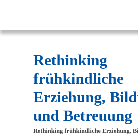
Pestalozzi-Fröbel-Verband e.V.
Fachverband für Kindheit und Bildung
Rethinking
frühkindliche
Erziehung, Bil
und Betreuung
Rethinking frühkindliche Erziehung, B