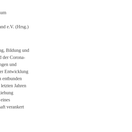
 zum
and e.V. (Hrsg.)
ung, Bildung und
d der Corona-
ungen und
rer Entwicklung
n ent­bunden
letzten Jahren
ziehung
 eines
aft verankert