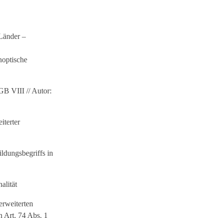
Länder –
noptische
GB VIII // Autor:
iterter
ildungsbegriffs in
alität
erweiterten
 Art. 74 Abs. 1