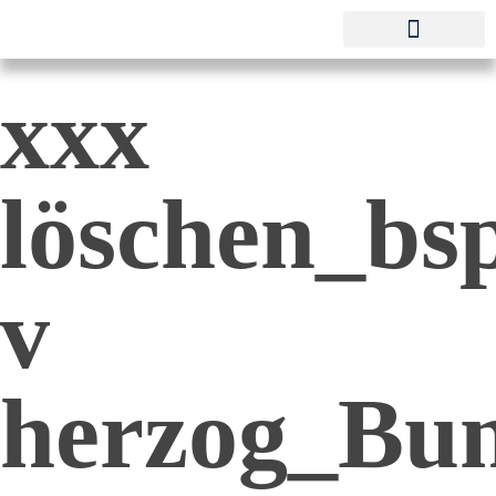
Pestalozzi-Fröbel-Verband e.V.
Fachverband für Kindheit und Bildung
xxx
löschen_bs
v
herzog_Bun