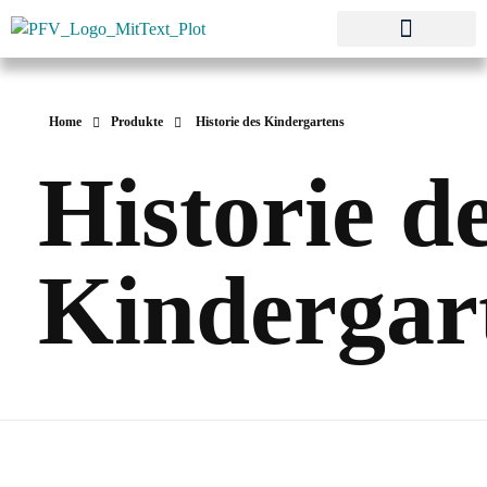
Pestalozzi-Fröbel-Verband e.V.
Fachverband für Kindheit und Bildung
Home
Produkte
Historie des Kindergartens
Historie d
Kindergar